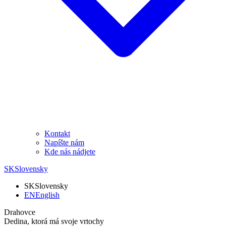
Kontakt
Napíšte nám
Kde nás nádjete
SK
Slovensky
SK
Slovensky
EN
English
Drahovce
Dedina, ktorá má svoje vrtochy