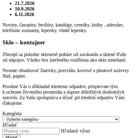
21.7.2026
10.9.2026
6.11.2026
Noviny, časopisy, brožúry, katalógy, cenníky, knihy , adresáre,
telefónne zoznamy, lepenky, vlnité lepenky.
Sklo – kontajner
Zberajú sa prázdne sklenené poháre od zaváranín a sklené fľaše
od nápojov. Všetko bez farebného rozlíšenia ako sklo zmiešané.
Nesmie obsahovať žiarivky, porcelán, kovové a plastové uzávery
fliaš, papier.
Prosíme Vás o dôkladné triedenie odpadov, prispievate tým
k ochrane životného prostredia a úspore dôležitých druhotných
surovín. Za Vašu spoluprácu a účasť pri triedení odpadov Vám
ďakujeme.
Kategória
Hľadať
Hľadaný výraz
Hľadať