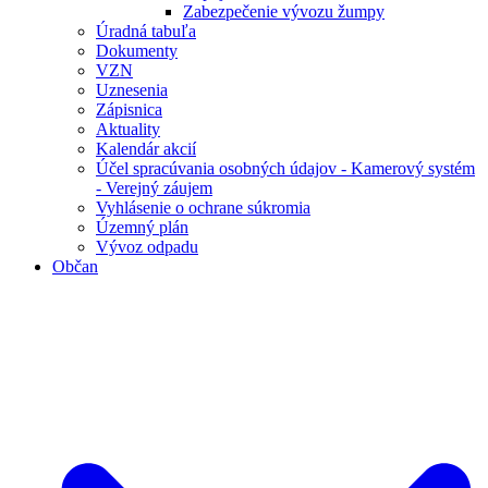
Zabezpečenie vývozu žumpy
Úradná tabuľa
Dokumenty
VZN
Uznesenia
Zápisnica
Aktuality
Kalendár akcií
Účel spracúvania osobných údajov - Kamerový systém
- Verejný záujem
Vyhlásenie o ochrane súkromia
Územný plán
Vývoz odpadu
Občan