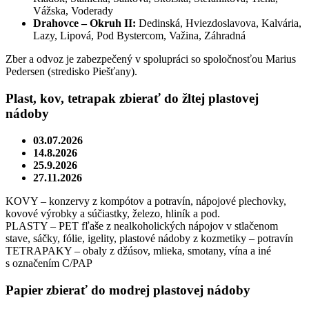
Vážska, Voderady
Drahovce – Okruh II:
Dedinská, Hviezdoslavova, Kalvária,
Lazy, Lipová, Pod Bystercom, Važina, Záhradná
Zber a odvoz je zabezpečený v spolupráci so spoločnosťou Marius
Pedersen (stredisko Piešťany).
Plast, kov, tetrapak zbierať do žltej plastovej
nádoby
03.07.2026
14.8.2026
25.9.2026
27.11.2026
KOVY – konzervy z kompótov a potravín, nápojové plechovky,
kovové výrobky a súčiastky, železo, hliník a pod.
PLASTY – PET fľaše z nealkoholických nápojov v stlačenom
stave, sáčky, fólie, igelity, plastové nádoby z kozmetiky – potravín
TETRAPAKY – obaly z džúsov, mlieka, smotany, vína a iné
s označením C/PAP
Papier zbierať do modrej plastovej nádoby