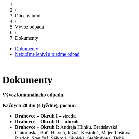
/
Obecný úrad
/
Vývoz odpadu
/
Dokumenty
Dokumenty
Nebuďme leniví a triedme odpad
Dokumenty
Vývoz komunálneho odpadu.
Každých 28 dní (4 týždne), počnúc:
Drahovce – Okruh I – streda
Drahovce – Okruh II – utorok
Drahovce – Okruh I:
Andreja Hlinku, Bratislavská,
Cintorínska, Hať, Hlavná, Južná, Kostolná, Majer, Poštová,
Riadok, Staničná, Šálková, Školská, Štefánikova, Tichá,