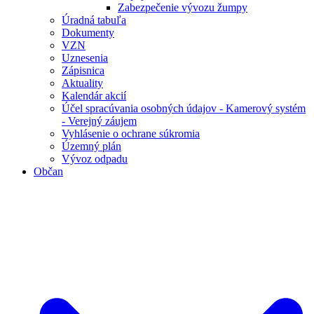
Zabezpečenie vývozu žumpy
Úradná tabuľa
Dokumenty
VZN
Uznesenia
Zápisnica
Aktuality
Kalendár akcií
Účel spracúvania osobných údajov - Kamerový systém
- Verejný záujem
Vyhlásenie o ochrane súkromia
Územný plán
Vývoz odpadu
Občan