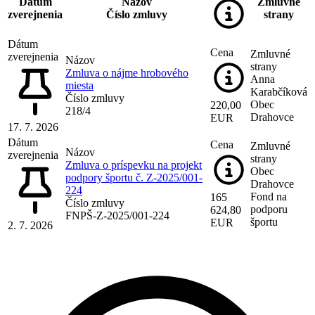
Dátum
Názov
Zmluvné
zverejnenia
Číslo zmluvy
strany
Dátum
Cena
Zmluvné
zverejnenia
Názov
strany
Zmluva o nájme hrobového
Anna
miesta
Karabčíková
Číslo zmluvy
Obec
220,00
218/4
Drahovce
EUR
17. 7. 2026
Dátum
Cena
Zmluvné
Názov
zverejnenia
strany
Zmluva o príspevku na projekt
Obec
podpory športu č. Z-2025/001-
Drahovce
224
Fond na
165
Číslo zmluvy
podporu
624,80
FNPŠ-Z-2025/001-224
športu
EUR
2. 7. 2026