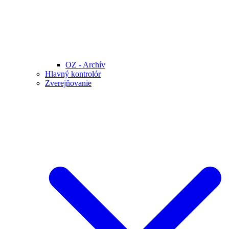
OZ - Archív
Hlavný kontrolór
Zverejňovanie