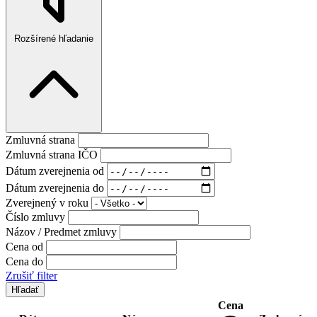
Rozšírené hľadanie
Zmluvná strana
Zmluvná strana IČO
Dátum zverejnenia od
Dátum zverejnenia do
Zverejnený v roku
Číslo zmluvy
Názov / Predmet zmluvy
Cena od
Cena do
Zrušiť filter
Cena