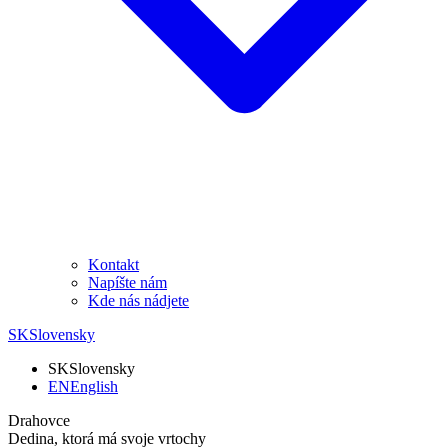
Kontakt
Napíšte nám
Kde nás nádjete
SK
Slovensky
SK
Slovensky
EN
English
Drahovce
Dedina, ktorá má svoje vrtochy