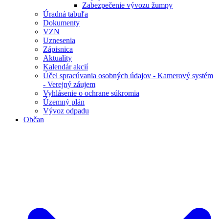
Zabezpečenie vývozu žumpy
Úradná tabuľa
Dokumenty
VZN
Uznesenia
Zápisnica
Aktuality
Kalendár akcií
Účel spracúvania osobných údajov - Kamerový systém
- Verejný záujem
Vyhlásenie o ochrane súkromia
Územný plán
Vývoz odpadu
Občan