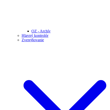
OZ - Archív
Hlavný kontrolór
Zverejňovanie