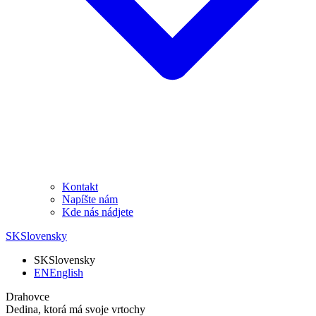
Kontakt
Napíšte nám
Kde nás nádjete
SK
Slovensky
SK
Slovensky
EN
English
Drahovce
Dedina, ktorá má svoje vrtochy