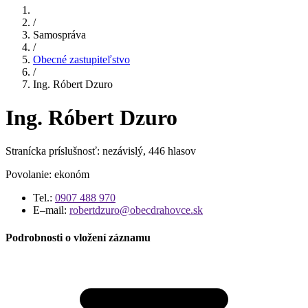
/
Samospráva
/
Obecné zastupiteľstvo
/
Ing. Róbert Dzuro
Ing. Róbert Dzuro
Stranícka príslušnosť: nezávislý, 446 hlasov
Povolanie: ekonóm
Tel.:
0907 488 970
E–mail:
robertdzuro@obecdrahovce.sk
Podrobnosti o vložení záznamu