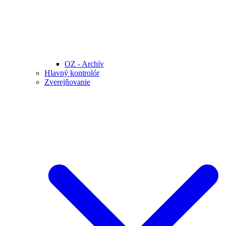
OZ - Archív
Hlavný kontrolór
Zverejňovanie