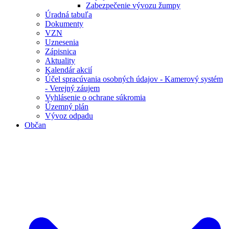
Zabezpečenie vývozu žumpy
Úradná tabuľa
Dokumenty
VZN
Uznesenia
Zápisnica
Aktuality
Kalendár akcií
Účel spracúvania osobných údajov - Kamerový systém
- Verejný záujem
Vyhlásenie o ochrane súkromia
Územný plán
Vývoz odpadu
Občan