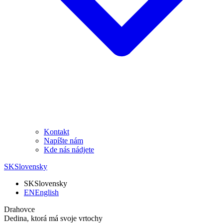
Kontakt
Napíšte nám
Kde nás nádjete
SK
Slovensky
SK
Slovensky
EN
English
Drahovce
Dedina, ktorá má svoje vrtochy